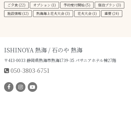
ご夕食
(22)
オプション
(1)
予約受付開始
(5)
宿泊プラン
(3)
施設情報
(12)
熱海海上花火大会
(3)
花火大会
(1)
重要
(24)
ISHINOYA 熱海 / 石のや 熱海
〒413-0033 静岡県熱海市熱海1739-35 パサニアホテル棟27階
050-3803-6751