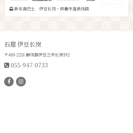
新东海巴士 伊豆长冈・修善寺温泉线路
石屋 伊豆长岗
〒410-2211 静冈县伊豆之市长岗192
055-947-0733