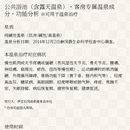
公共浴池（含露天温泉）・客房专属温泉成
分・功能分析
※可用于温泉治疗
泉质
纯碱性温泉（低渗/碱性/高温泉）
温泉分析日期：2014年12月2日静冈县生命科学检查中心调查。
本温泉治疗对应病状
慢性肌肉或关节疼痛或僵硬（类风湿性关节炎、骨关节炎、腰痛、
神经痛、肩周炎、瘀伤、扭伤等慢性期）、运动麻痹时的肌肉僵
硬、外周循环障碍、胃肠功能下降（胃下垂、肠内积气等）、轻度
高血压、糖尿病、高胆固醇、轻度哮喘或肺气肿、痔疮、焦躁不
安、失眠抑郁、病后恢复期、疲劳恢复期、健康促进。
发行人：伊豆长冈温泉商务合作社
* 功效可能因人而异。
使用时间