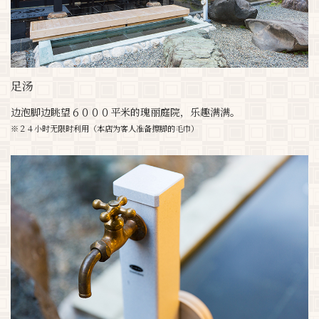
足汤
边泡脚边眺望６０００平米的瑰丽庭院，乐趣满满。
※２４小时无限时利用（本店为客人准备擦脚的毛巾）