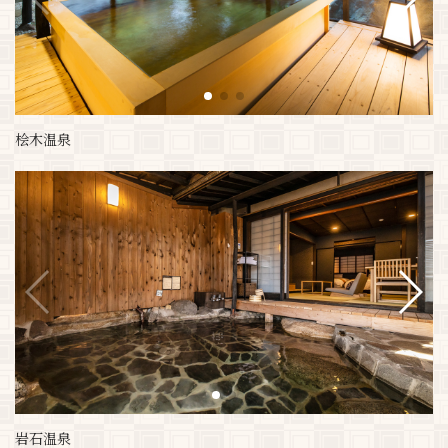
桧木温泉
岩石温泉