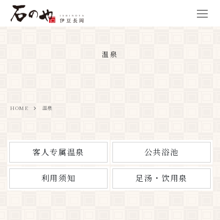
温泉
HOME
温泉
客人专属温泉
公共浴池
利用须知
足汤・饮用泉