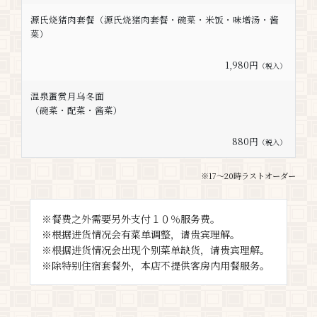
源氏烧猪肉套餐（源氏烧猪肉套餐・碗菜・米饭・味增汤・酱
菜）
1,980円
（税入）
温泉蛋赏月乌冬面
（碗菜・配菜・酱菜）
880円
（税入）
※17～20時ラストオーダー
※餐费之外需要另外支付１０％服务费。
※根据进货情况会有菜单调整，请贵宾理解。
※根据进货情况会出现个别菜单缺货，请贵宾理解。
※除特别住宿套餐外，本店不提供客房内用餐服务。