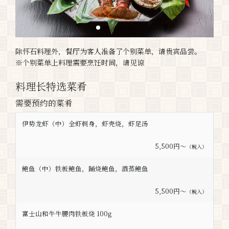
除怀石料理外，餐厅为客人准备了个别菜单，请贵宾品尝。
※个别菜单上料理需要烹饪时间，请见谅
料理长特选菜肴
需要预约的菜肴
伊势龙虾（中）全虾刺身，虾壳烧，虾足汤
5,500円〜
（税入）
鲍鱼（中）铁板鲍鱼，踊烧鲍鱼，酒蒸鲍鱼
5,500円〜
（税入）
富士山和牛牛腰肉铁板烧 100g