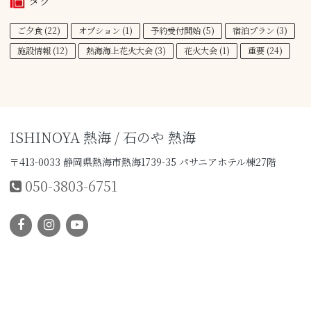
タグ
ご夕食
(22)
オプション
(1)
予約受付開始
(5)
宿泊プラン
(3)
施設情報
(12)
熱海海上花火大会
(3)
花火大会
(1)
重要
(24)
ISHINOYA 熱海 / 石のや 熱海
〒413-0033 静岡県熱海市熱海1739-35 パサニアホテル棟27階
050-3803-6751