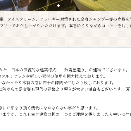
産、アイスクリーム、アレルギー対策された全身シャンプー等の商品を
はフリーでお召し上がりいただけます。本をめくりながらコーヒーを片手
られた、日本の伝統的な建築様式、「数寄屋造り」の建物でございます。
のアルミサッシや新しい素材の使用を極力控えております。
かなかったり木製の窓に若干の隙間が生じたり致しております。
上階からの足音等も現代の建築より響きが大きい場合もございます。 夏
際にお泊まり頂く機会はなかなかない事だと思います。
いますが、これも古き建物の趣の一つとご理解を賜りましたら幸いに存