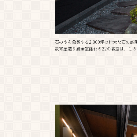
石のやを象徴する2,000坪の壮大な石の庭
数寄屋造り風全室離れの22の客室は、こ